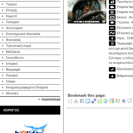
Πρωταγωνισ
+
Τρόμου
Εταιρεία δι
+
Εποχής
Εταιρεία π
+
Κομεντί
Εικόνα : Αν
+
Πολεμικό
Γλώσσα : Α
Ελληνικοί υ
+
Αστυνομικό
Ελληνική με
+
Επιστημονική Φαντασία
Ήχος : Dolby
+
Φαντασίας
Περιγραφή :
+
Τηλεοπτική σειρά
από μια φυλή δρ
+
Μιούζικαλ
εικοσάχρονη κοπ
+
Σκηνοθετών
Σύντομα, η πόλη 
να αντιμετωπίσει
+
Ιστορικό
Αξιολόγηση 
+
Βιογραφία
+
Πολιτικό
Βαθμολογία:
+
Σάτιρα
+
Κινηματογραφημένα Θεάματα
+
Μουσικό
Bookmark this page:
περισσότερα
ΧΟΡΗΓΟΣ