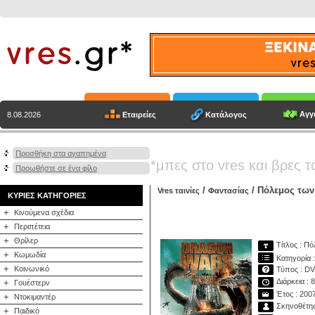
Αγγε
Εταιρείες
Κατάλογος
8.08.2026
Προσθήκη στα αγαπημένα
*μπες στο vres και βρες τ
Προωθήστε σε ένα φίλο
/
/ Πόλεμος των
Vres ταινίες
Φαντασίας
ΚΥΡΙΕΣ ΚΑΤΗΓΟΡΙΕΣ
+
Κινούμενα σχέδια
+
Περιπέτεια
+
Θρίλερ
Τίτλος : Π
+
Κωμωδία
Κατηγορία 
+
Κοινωνικό
Τύπος : D
Διάρκεια : 
+
Γουέστερν
Έτος : 200
+
Ντοκιμαντέρ
Σκηνοθέτης
+
Παιδικό