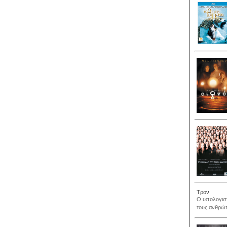
Τρον
Ο υπολογιστ
τους ανθρώπ