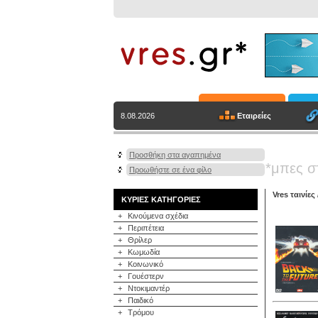
Εταιρείες
8.08.2026
Προσθήκη στα αγαπημένα
*μπες σ
Προωθήστε σε ένα φίλο
Vres ταινίες
ΚΥΡΙΕΣ ΚΑΤΗΓΟΡΙΕΣ
+
Κινούμενα σχέδια
+
Περιπέτεια
+
Θρίλερ
+
Κωμωδία
+
Κοινωνικό
+
Γουέστερν
+
Ντοκιμαντέρ
+
Παιδικό
+
Τρόμου