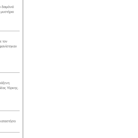
 δαιμόνιό
 μυστήριο
ε τον
μφανίστηκαν
αράξενη
Νέας Υόρκης.
καταστήσει