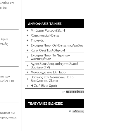
κουίλα και
ι ότι
ΔΗΜΟΦΙΛΕΙΣ ΤΑΙΝΙΕΣ
+
Μπάρμπι Ραπουνζέλ, Η
+
Χίλιες και μία Νύχτες
λληλα
+
Τιτανικός
τεινός
+
Σκούμπι Ντου: Οι Νύχτες της Αραβίας
+
Και οι Θεοί Τρελάθηκαν!
Σκούμπι Ντου: Το Νησί των
+
Φαντασμάτων
Αγρια Ζώα: Δοκιμασίες στο Ζωικό
+
Βασίλειο (TV)
+
Μονομαχία στο Ελ Πάσο
και των
Βασιλιάς των Λιονταριών ΙΙ: Το
+
Βασίλειο του Σίμπα
υνεύει. Θα
+
Η Ζωή Είναι Ωραία
περισσότερα
ΤΕΛΕΥΤΑΙΕΣ ΕΙΔΗΣΕΙΣ
ειδήσεις
ημερινά και
ομίας και με