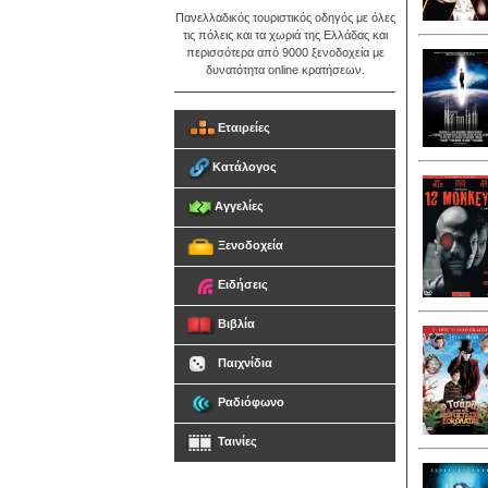
Πανελλαδικός τουριστικός οδηγός με όλες
τις πόλεις και τα χωριά της Ελλάδας και
περισσότερα από 9000 ξενοδοχεία με
δυνατότητα online κρατήσεων.
Εταιρείες
Κατάλογος
Αγγελίες
Ξενοδοχεία
Ειδήσεις
Βιβλία
Παιχνίδια
Ραδιόφωνο
Ταινίες