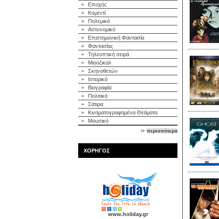
+
Εποχής
+
Κομεντί
+
Πολεμικό
+
Αστυνομικό
+
Επιστημονική Φαντασία
+
Φαντασίας
+
Τηλεοπτική σειρά
+
Μιούζικαλ
+
Σκηνοθετών
+
Ιστορικό
+
Βιογραφία
+
Πολιτικό
+
Σάτιρα
+
Κινηματογραφημένα Θεάματα
+
Μουσικό
περισσότερα
ΧΟΡΗΓΟΣ
www.holiday.gr