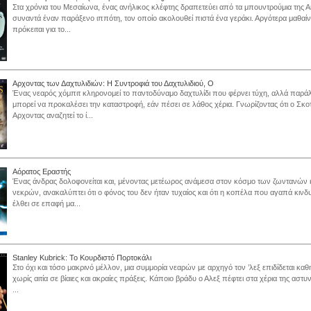
Στα χρόνια του Μεσαίωνα, ένας ανήλικος κλέφτης δραπετεύει από τα μπουντρούμια της Α
συναντά έναν παράξενο ιππότη, τον οποίο ακολουθεί πιστά ένα γεράκι. Αργότερα μαθαίνε
πρόκειται για το...
Αρχοντας των Δαχτυλιδιών: Η Συντροφιά του Δαχτυλιδιού, Ο
Ένας νεαρός χόμπιτ κληρονομεί το παντοδύναμο δαχτυλίδι που φέρνει τύχη, αλλά παρά
μπορεί να προκαλέσει την καταστροφή, εάν πέσει σε λάθος χέρια. Γνωρίζοντας ότι ο Σκο
Αρχοντας αναζητεί το ί...
Αόρατος Εραστής
Ένας άνδρας δολοφονείται και, μένοντας μετέωρος ανάμεσα στον κόσμο των ζωντανών 
νεκρών, ανακαλύπτει ότι ο φόνος του δεν ήταν τυχαίος και ότι η κοπέλα που αγαπά κινδ
έλθει σε επαφή μα...
Stanley Kubrick: Το Κουρδιστό Πορτοκάλι
Στο όχι και τόσο μακρινό μέλλον, μια συμμορία νεαρών με αρχηγό τον ’λεξ επιδίδεται καθ
χωρίς αιτία σε βίαιες και ακραίες πράξεις. Κάποιο βράδυ ο Αλεξ πέφτει στα χέρια της αστυν
...