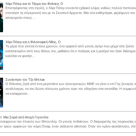
Χάρι Πότερ και το Τάγμα του Φοίνικα, Ο
Επιστρέφοντας στη σχολή, ο Χάρι Πότερ συναντά εχθρικό κλίμα, καθώς πολλοί πιστεύου
επινόησε τη σύγκρουσή του με το Σκοτεινό Αρχοντα. Μια νέα καθηγήτρια, φερέφωνο του
απαγορεύει στους ...
Χάρι Πότερ και η Φιλοσοφική Λίθος, Ο
Τη μέρα που γίνεται έντεκα χρονών, ένα ορφανό από γονείς αγόρι που μέχρι τότε ζούσε
καταπιεσμένο από τους θείους του, μαθαίνει ότι ο πατέρας και η μητέρα του ήταν διάσημοι
καλείται να φοιτήσ...
Συνάντησε τον Τζο Μπλακ
Ο Θάνατος ζητά από ένα μεγιστάνα των ηλεκτρονικών ΜΜΕ να γίνει ο επί Γης ξεναγός το
αντάλλαγμα, να του δώσει πίστωση χρόνου πριν τον οδηγήσει στα σκοτάδια. Η συμφωνί
να καταρρεύσε...
ετ: Μια Σειρά από Ατυχή Γεγονότα
οτεφρώνει την έπαυλη των Μποντλέρ. Οι γονείς πεθαίνουν. Ο διαχειριστής της περιουσίας ο
ν τριών ορφανών τον κόμη Όλαφ, έναν ατάλαντο ηθοποιό. Όταν τον κρίνει ακατάλληλο, στέ.