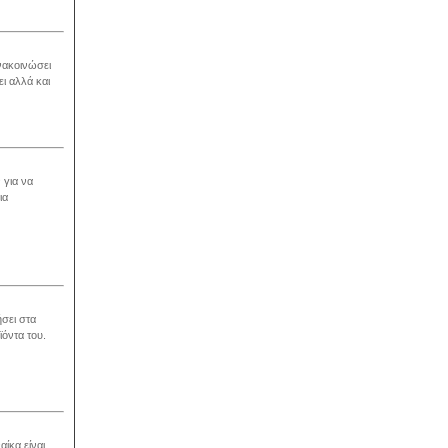
ανακοινώσει
ι αλλά και
 για να
ια
ήσει στα
ϊόντα του.
αίκα είναι