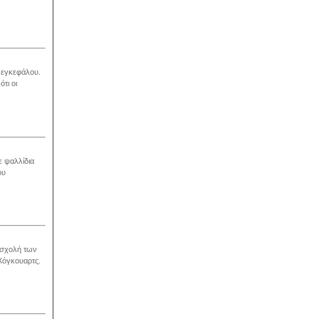
υ εγκεφάλου.
τι οι
ε ψαλλίδια
ου
η σχολή των
 Χόγκουαρτς.