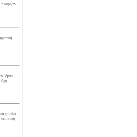
, η κόρη του
ληρωτική
πό βέβαιο
αμάχη
ου χωρίζει
 πέσει στη