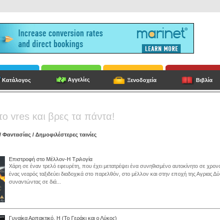
Αγγελίες
Κατάλογος
Ξενοδοχεία
Βιβλία
το vres και βρες τα πάντα!
/
Φαντασίας
/ Δημοφιλέστερες ταινίες
Επιστροφή στο Μέλλον-Η Τριλογία
Χάρη σε έναν τρελό εφευρέτη, που έχει μετατρέψει ένα συνηθισμένο αυτοκίνητο σε χρο
ένας νεαρός ταξιδεύει διαδοχικά στο παρελθόν, στο μέλλον και στην εποχή της Αγριας Δύ
συναντώντας σε διά...
Γυναίκα Αρπακτικό, Η (Το Γεράκι και ο Λύκος)