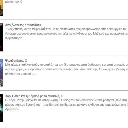
μάγος του Κ...
Ανεξέλεγκτες Καταστάσεις
Ένας επιστήμονας πειραματίζεται με τις επιπτώσεις της απομόνωσης στις λειτουργίες το
Αποκτά μια ουσία που χρησιμοποιούν σε τελετές οι Ινδιάνοι του Μεξικού και ανακαλύπτει ό
παραισθήσε...
Ψαλιδοχέρης, Ο
Μία πλασιέ καλλυντικών ανακαλύπτει τον Έντουαρντ, μισό άνθρωπο και μισή μηχανή, μ
αντί για χέρια, και προθυμοποιείται να τον φιλοξενήσει στο σπίτι της. Όμως η συμβίωση τ
αλλόκοτου νεαρού μ...
Χάρι Πότερ και η Κάμαρα με τα Μυστικά, O
Ο Χάρι Πότερ βρίσκεται σε απόγνωση. Ο θείος του τού απαγορεύει να φοιτήσει ξανά στ
μάγων και ένα ξωτικό τον προειδοποιεί ότι διατρέχει μεγάλο κίνδυνο εάν επιστρέψει στο
Δραπετεύ...