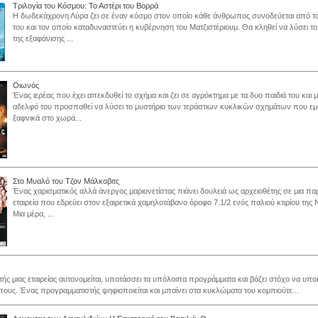
Τριλογία του Κόσμου: Το Αστέρι του Βορρά
Η δωδεκάχρονη Λύρα ζει σε έναν κόσμο στον οποίο κάθε άνθρωπος συνοδεύεται από το
του και τον οποίο καταδυναστεύει η κυβέρνηση του Ματζιστέριουμ. Θα κληθεί να λύσει το
της εξαφάνισης ...
Οιωνός
Ένας ιερέας που έχει απεκδυθεί το σχήμα και ζει σε αγρόκτημα με τα δυο παιδιά του και μ
αδελφό του προσπαθεί να λύσει το μυστήριο των τεράστιων κυκλικών σχημάτων που ε
ξαφνικά στο χωρά...
Στο Μυαλό του Τζον Μάλκοβιτς
Ένας χαρισματικός αλλά άνεργος μαριονετίστας πιάνει δουλειά ως αρχειοθέτης σε μια π
εταιρεία που εδρεύει στον εξαιρετικά χαμηλοτάβανο όροφο 7.1/2 ενός παλιού κτιρίου της 
Μια μέρα, ...
ής μιας εταιρείας αυτονομείται, υποτάσσει τα υπόλοιπα προγράμματα και βάζει στόχο να υπο
ους. Ένας προγραμματιστής ψηφιοποιείται και μπαίνει στα κυκλώματα του κομπιούτε...