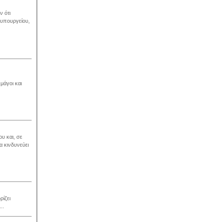
ν ότι
 υπουργείου,
 μάγοι και
υ και, σε
α κινδυνεύει
ρίζει
..