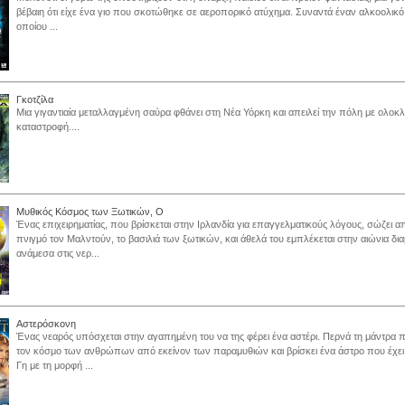
βέβαιη ότι είχε ένα γιο που σκοτώθηκε σε αεροπορικό ατύχημα. Συναντά έναν αλκοολικό
οποίου ...
Γκοτζίλα
Μια γιγαντιαία μεταλλαγμένη σαύρα φθάνει στη Νέα Υόρκη και απειλεί την πόλη με ολοκ
καταστροφή....
Μυθικός Κόσμος των Ξωτικών, Ο
Ένας επιχειρηματίας, που βρίσκεται στην Ιρλανδία για επαγγελματικούς λόγους, σώζει α
πνιγμό τον Μαλντούν, το βασιλιά των ξωτικών, και άθελά του εμπλέκεται στην αιώνια δι
ανάμεσα στις νερ...
Αστερόσκονη
Ένας νεαρός υπόσχεται στην αγαπημένη του να της φέρει ένα αστέρι. Περνά τη μάντρα π
τον κόσμο των ανθρώπων από εκείνον των παραμυθιών και βρίσκει ένα άστρο που έχει
Γη με τη μορφή ...