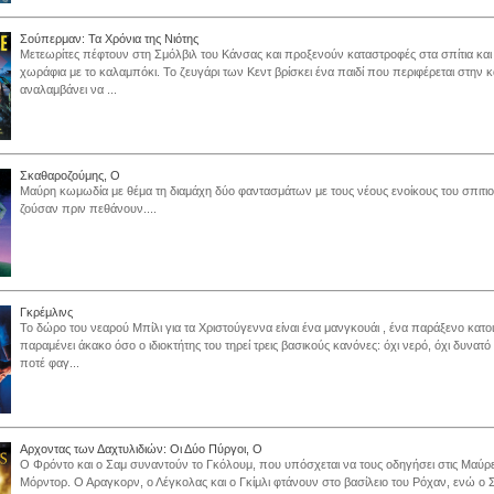
Σούπερμαν: Τα Χρόνια της Νιότης
Μετεωρίτες πέφτουν στη Σμόλβιλ του Κάνσας και προξενούν καταστροφές στα σπίτια και
χωράφια με το καλαμπόκι. Το ζευγάρι των Κεντ βρίσκει ένα παιδί που περιφέρεται στην κ
αναλαμβάνει να ...
Σκαθαροζούμης, Ο
Μαύρη κωμωδία με θέμα τη διαμάχη δύο φαντασμάτων με τους νέους ενοίκους του σπιτι
ζούσαν πριν πεθάνουν....
Γκρέμλινς
Το δώρο του νεαρού Μπίλι για τα Χριστούγεννα είναι ένα μανγκουάι , ένα παράξενο κατοι
παραμένει άκακο όσο ο ιδιοκτήτης του τηρεί τρεις βασικούς κανόνες: όχι νερό, όχι δυνατό
ποτέ φαγ...
Αρχοντας των Δαχτυλιδιών: Οι Δύο Πύργοι, Ο
Ο Φρόντο και ο Σαμ συναντούν το Γκόλουμ, που υπόσχεται να τους οδηγήσει στις Μαύρ
Μόρντορ. Ο Αραγκορν, ο Λέγκολας και ο Γκίμλι φτάνουν στο βασίλειο του Ρόχαν, ενώ ο 