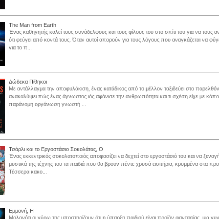
The Man from Earth
Ένας καθηγητής καλεί τους συνάδελφους και τους φίλους του στο σπίτι του για να τους 
ότι φεύγει από κοντά τους. Όταν αυτοί απορούν για τους λόγους που αναγκάζεται να φύγε
για το π...
Δώδεκα Πίθηκοι
Με αντάλλαγμα την αποφυλάκιση, ένας κατάδικος από το μέλλον ταξιδεύει στο παρελθόν
ανακαλύψει πώς ένας άγνωστος ιός αφάνισε την ανθρωπότητα και τι σχέση είχε με κάπο
παράνομη οργάνωση γνωστή ...
Τσάρλι και το Εργοστάσιο Σοκολάτας, Ο
Ένας εκκεντρικός σοκολατοποιός αποφασίζει να δεχτεί στο εργοστάσιό του και να ξεναγ
μυστικά της τέχνης του τα παιδιά που θα βρουν πέντε χρυσά εισιτήρια, κρυμμένα στα προ
Τέσσερα κακο...
Εμμονή, Η
Μολονότι οι γύρω της υποστηρίζουν ότι η ύπαρξη παιδιού είναι προϊόν φαντασίας, μια γυν