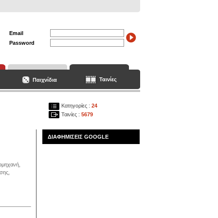
Email
Password
Ταινίες
Παιχνίδια
Κατηγορίες :
24
Ταινίες :
5679
ΔΙΑΦΗΜΙΣΕΙΣ GOOGLE
νομηχανή,
σης,