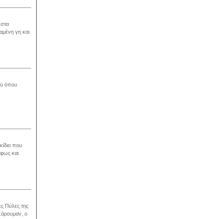
 στα
αμένη γη και
ού όπου
κίδιο που
 φως και
ες Πύλες της
Σάρουμαν, ο