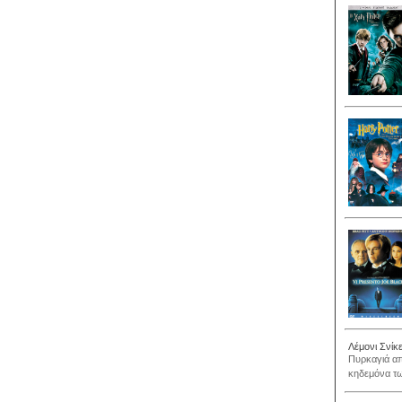
Λέμονι Σνίκ
Πυρκαγιά απ
κηδεμόνα τω