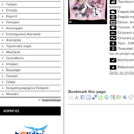
Πρωταγωνιστ
+
Τρόμου
Κούπερ
+
Εποχής
Εταιρεία δι
+
Κομεντί
Εταιρεία π
+
Εικόνα : Αν
Πολεμικό
Γλώσσα : Α
+
Αστυνομικό
Ελληνικοί υ
+
Επιστημονική Φαντασία
Ελληνική με
+
Φαντασίας
Ήχος : Dolby
+
Τηλεοπτική σειρά
Περιγραφή 
+
Μιούζικαλ
του ότι μπορεί ν
+
Σκηνοθετών
Αξιολόγηση 
+
Ιστορικό
Βαθμολογί
+
Βιογραφία
Δείτε τα σχόλ
+
Πολιτικό
+
Σάτιρα
+
Κινηματογραφημένα Θεάματα
Bookmark this page:
+
Μουσικό
περισσότερα
ΧΟΡΗΓΟΣ