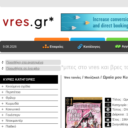
Αγγε
Εταιρείες
Κατάλογος
9.08.2026
Προσθήκη στα αγαπημένα
*μπες στο vres και βρες τ
Προωθήστε σε ένα φίλο
/
/ Ωραία μου Κυ
Vres ταινίες
Μιούζικαλ
ΚΥΡΙΕΣ ΚΑΤΗΓΟΡΙΕΣ
+
Κινούμενα σχέδια
+
Περιπέτεια
+
Θρίλερ
Τίτλος : Ωρ
+
Κωμωδία
Κατηγορία :
+
Κοινωνικό
Τύπος : D
Διάρκεια : 
+
Γουέστερν
Έτος : 196
+
Ντοκιμαντέρ
Σκηνοθέτης
+
Παιδικό