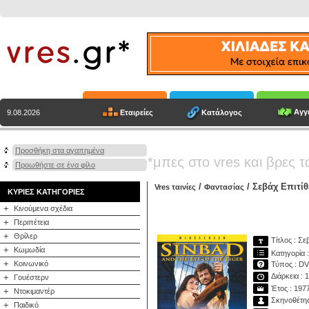
Αγγε
Εταιρείες
Κατάλογος
9.08.2026
Προσθήκη στα αγαπημένα
*μπες στο vres και βρες τ
Προωθήστε σε ένα φίλο
/
/ Σεβάχ Επιτίθ
Vres ταινίες
Φαντασίας
ΚΥΡΙΕΣ ΚΑΤΗΓΟΡΙΕΣ
+
Κινούμενα σχέδια
+
Περιπέτεια
+
Θρίλερ
Τίτλος : Σε
+
Κωμωδία
Κατηγορία 
+
Κοινωνικό
Τύπος : D
Διάρκεια : 
+
Γουέστερν
Έτος : 197
+
Ντοκιμαντέρ
Σκηνοθέτης
+
Παιδικό