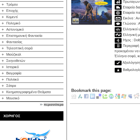
Πρωταγωνιστ
+
Τρόμου
Εταιρεία δι
+
Εποχής
Εταιρεία π
+
Κομεντί
Εικόνα : Αν
+
Πολεμικό
Γλώσσα : Α
Ελληνικοί υ
+
Αστυνομικό
Ελληνική με
+
Επιστημονική Φαντασία
Ήχος : Dolb
+
Φαντασίας
Περιγραφή :
+
Τηλεοπτική σειρά
προκειμένου να ε
+
Μιούζικαλ
Έλληνα σοφό, ικα
+
Σκηνοθετών
Αξιολόγηση 
+
Ιστορικό
Βαθμολογία:
+
Βιογραφία
+
Πολιτικό
+
Σάτιρα
Bookmark this page:
+
Κινηματογραφημένα Θεάματα
+
Μουσικό
περισσότερα
ΧΟΡΗΓΟΣ