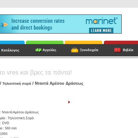
Αγγελίες
Ξενοδοχεία
Βιβλία
Κατάλογος
το vres και βρες τα πάντα!
/
/ Νταντά Αμέσου Δράσεως
Τηλεοπτική σειρά
 : Νταντά Αμέσου Δράσεως
ρία : Τηλεοπτική Σειρά
: DVD
α : 560 min
 1993