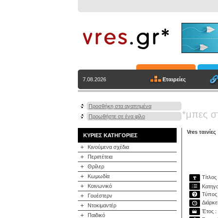
Εταιρείες
7.08.2026
Προσθήκη στα αγαπημένα
*μπες σ
Προωθήστε σε ένα φίλο
Vres ταινίες
ΚΥΡΙΕΣ ΚΑΤΗΓΟΡΙΕΣ
+
Κινούμενα σχέδια
+
Περιπέτεια
+
Θρίλερ
+
Κωμωδία
Τίτλος
+
Κοινωνικό
Κατηγο
Τύπος 
+
Γουέστερν
Διάρκει
+
Ντοκιμαντέρ
Έτος :
+
Παιδικό