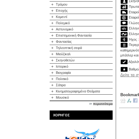
Σκηνοθ
+
Τρόμου
Πρωταγ
+
Εποχής
Εταιρεί
+
Κομεντί
Εταιρε
+
Γλώσσα
Πολεμικό
Ελληνικ
+
Αστυνομικό
Ελληνι
+
Επιστημονική Φαντασία
Ήχος : 
+
Φαντασίας
Περιγρα
+
Τηλεοπτική σειρά
καθημερινότ
+
Μιούζικαλ
μπάτλερ και
+
Σκηνοθετών
Αξιολόγ
+
Ιστορικό
Βαθμολ
+
Βιογραφία
Δείτε τα 
+
Πολιτικό
+
Σάτιρα
+
Κινηματογραφημένα Θεάματα
Bookmark
+
Μουσικό
περισσότερα
ΧΟΡΗΓΟΣ