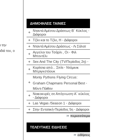
ΔΗΜΟΦΙΛΕΙΣ ΤΑΙΝΙΕΣ
Νταντά Αμέσου Δράσεως-Β΄ Κύκλος -
+
Διάφοροι
+
Τζίνι και το Τζίνι, Η - Διάφοροι
α την
+
Νταντά Αμέσου Δράσεως - Λι Σάλατ
διά του, ο
Αγγελοι του Τσάρλι , Οι - Φιλ
+
Μποντέλι
+
Sex And The City (TV/Περίοδος 2η) -
Κορίτσια από... Σπίτι - Ντόμινικ
+
Μπριγκστόουκ
Monty Pythons Flying Circus:
+
Graham Chapmans Personal Best -
Μόντι Πάιθον
Νοικοκυρές σε Απόγνωση-Α΄ κύκλος
+
- Διάφοροι
+
Las Vegas /Season 1 - Διάφοροι
+
Στην Εντατική-Περίοδος 5η - Διάφοροι
περισσότερα
ΤΕΛΕΥΤΑΙΕΣ ΕΙΔΗΣΕΙΣ
ειδήσεις