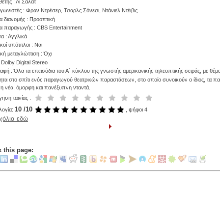
έτης : Λι Σάλατ
ωνιστές : Φραν Ντρέσερ, Τσαρλς Σόνεσι, Ντάνιελ Ντέιβις
α διανομής : Προοπτική
ία παραγωγής : CBS Entertainment
 : Αγγλικά
οί υπότιτλοι : Ναι
κή μεταγλώττιση : Όχι
Dolby Digital Stereo
φή : Όλα τα επεισόδια του Α΄ κύκλου της γνωστής αμερικανικής τηλεοπτικής σειράς, με θέμ
ητα στο σπίτι ενός παραγωγού θεατρικών παραστάσεων, στο οποίο συνοικούν ο ίδιος, τα παι
 η νέα, όμορφη και πανέξυπνη νταντά.
ηση ταινίας :
10 /10
ογία:
, ψήφοι 4
σχόλια εδώ
 this page: