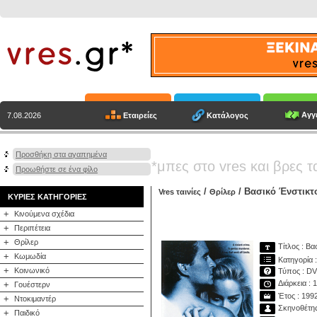
Αγγε
Εταιρείες
Κατάλογος
7.08.2026
Προσθήκη στα αγαπημένα
*μπες στο vres και βρες τ
Προωθήστε σε ένα φίλο
/
/ Βασικό Ένστικτ
Vres ταινίες
Θρίλερ
ΚΥΡΙΕΣ ΚΑΤΗΓΟΡΙΕΣ
+
Κινούμενα σχέδια
+
Περιπέτεια
+
Θρίλερ
Τίτλος : Βα
+
Κωμωδία
Κατηγορία 
+
Κοινωνικό
Τύπος : D
Διάρκεια : 
+
Γουέστερν
Έτος : 199
+
Ντοκιμαντέρ
Σκηνοθέτης
+
Παιδικό