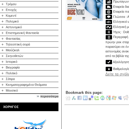
Πρωταγωνισ
+
Τρόμου
Εταιρεία δι
+
Εποχής
Εταιρεία π
+
Κομεντί
Γλώσσα : Α
+
Πολεμικό
Ελληνικοί υ
Ελληνική με
+
Αστυνομικό
Ήχος : Dolby
+
Επιστημονική Φαντασία
Περιγραφή :
+
Φαντασίας
πρώην ροκ σταρ.
+
Τηλεοπτική σειρά
παρασύρει σε ένα
+
Μιούζικαλ
αστυνομίας ανακ
+
από τα βιβλία της
Σκηνοθετών
+
Ιστορικό
Αξιολόγηση 
+
Βιογραφία
Βαθμολογί
+
Πολιτικό
Δείτε τα σχόλ
+
Σάτιρα
+
Κινηματογραφημένα Θεάματα
+
Μουσικό
Bookmark this page:
περισσότερα
ΧΟΡΗΓΟΣ