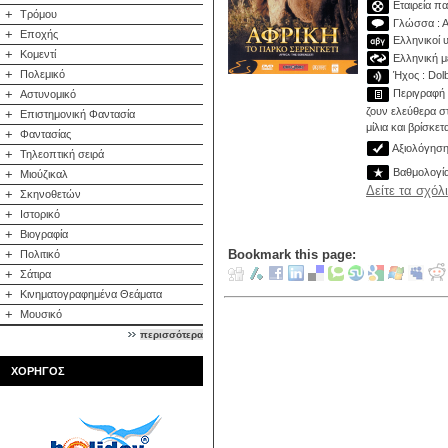
Εταιρεία π
+
Τρόμου
Γλώσσα : Α
+
Εποχής
Ελληνικοί υ
+
Κομεντί
Ελληνική με
+
Πολεμικό
Ήχος : Dolby
Περιγραφή :
+
Αστυνομικό
ζουν ελεύθερα σ
+
Επιστημονική Φαντασία
μίλια και βρίσκε
+
Φαντασίας
Αξιολόγηση 
+
Τηλεοπτική σειρά
Βαθμολογί
+
Μιούζικαλ
Δείτε τα σχόλ
+
Σκηνοθετών
+
Ιστορικό
+
Βιογραφία
+
Bookmark this page:
Πολιτικό
+
Σάτιρα
+
Κινηματογραφημένα Θεάματα
+
Μουσικό
περισσότερα
ΧΟΡΗΓΟΣ