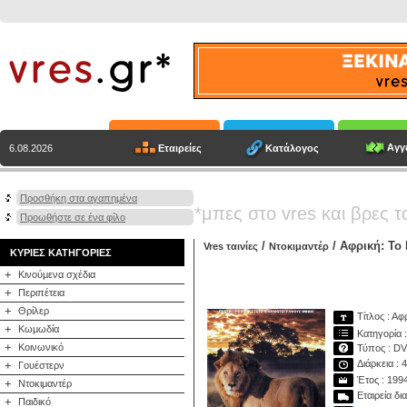
Αγγε
Εταιρείες
Κατάλογος
6.08.2026
Προσθήκη στα αγαπημένα
*μπες στο vres και βρες τ
Προωθήστε σε ένα φίλο
/
/ Αφρική: Το
Vres ταινίες
Ντοκιμαντέρ
ΚΥΡΙΕΣ ΚΑΤΗΓΟΡΙΕΣ
+
Κινούμενα σχέδια
+
Περιπέτεια
+
Θρίλερ
Τίτλος : Αφ
+
Κωμωδία
Κατηγορία :
+
Κοινωνικό
Τύπος : D
Διάρκεια : 
+
Γουέστερν
Έτος : 199
+
Ντοκιμαντέρ
Εταιρεία δι
+
Παιδικό