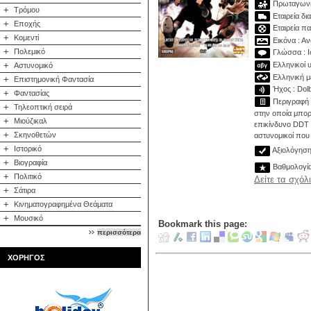
Πρωταγωνισ
+
Τρόμου
Εταιρεία δι
+
Εποχής
Εταιρεία πα
+
Κομεντί
Εικόνα : Αν
+
Πολεμικό
Γλώσσα : Ι
Ελληνικοί υ
+
Αστυνομικό
Ελληνική με
+
Επιστημονική Φαντασία
Ήχος : Dolb
+
Φαντασίας
Περιγραφή :
+
Τηλεοπτική σειρά
στην οποία μπορε
+
Μιούζικαλ
επικίνδυνο DDT 
+
Σκηνοθετών
αστυνομικοί που
+
Ιστορικό
Αξιολόγηση 
+
Βιογραφία
Βαθμολογί
+
Πολιτικό
Δείτε τα σχόλ
+
Σάτιρα
+
Κινηματογραφημένα Θεάματα
+
Μουσικό
Bookmark this page:
περισσότερα
ΧΟΡΗΓΟΣ