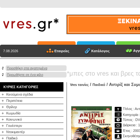
Αγγε
Εταιρείες
Κατάλογος
7.08.2026
Προσθήκη στα αγαπημένα
*μπες στο vres και βρες τ
Προωθήστε σε ένα φίλο
/
/ Αντιρίξ και Συ
Vres ταινίες
Παιδικό
ΚΥΡΙΕΣ ΚΑΤΗΓΟΡΙΕΣ
+
Κινούμενα σχέδια
+
Περιπέτεια
+
Θρίλερ
Τίτλος : Αν
+
Κωμωδία
Κατηγορία :
+
Κοινωνικό
Τύπος : D
Διάρκεια : 
+
Γουέστερν
Έτος : 200
+
Ντοκιμαντέρ
Σκηνοθέτης
+
Παιδικό