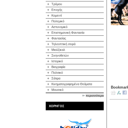
+
Τρόμου
+
Εποχής
+
Κομεντί
+
Πολεμικό
+
Αστυνομικό
+
Επιστημονική Φαντασία
+
Φαντασίας
+
Τηλεοπτική σειρά
+
Μιούζικαλ
+
Σκηνοθετών
+
Ιστορικό
+
Βιογραφία
+
Πολιτικό
+
Σάτιρα
+
Κινηματογραφημένα Θεάματα
Bookmark
+
Μουσικό
περισσότερα
ΧΟΡΗΓΟΣ