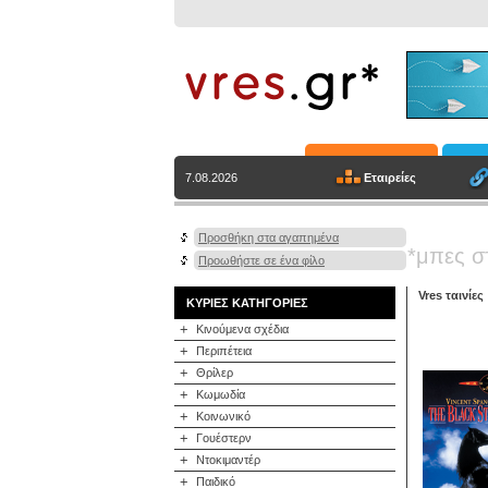
Εταιρείες
7.08.2026
Προσθήκη στα αγαπημένα
*μπες σ
Προωθήστε σε ένα φίλο
Vres ταινίες
ΚΥΡΙΕΣ ΚΑΤΗΓΟΡΙΕΣ
+
Κινούμενα σχέδια
+
Περιπέτεια
+
Θρίλερ
+
Κωμωδία
+
Κοινωνικό
+
Γουέστερν
+
Ντοκιμαντέρ
+
Παιδικό