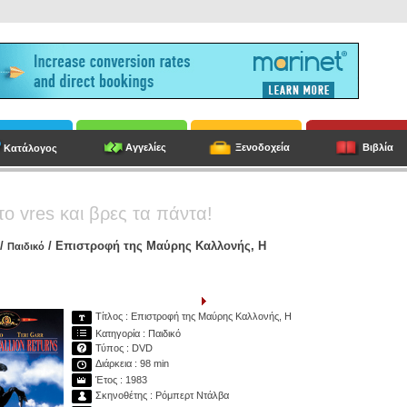
Αγγελίες
Ξενοδοχεία
Βιβλία
Κατάλογος
το vres και βρες τα πάντα!
/
/ Επιστροφή της Μαύρης Καλλονής, Η
Παιδικό
Τίτλος : Επιστροφή της Μαύρης Καλλονής, Η
Κατηγορία : Παιδικό
Τύπος : DVD
Διάρκεια : 98 min
Έτος : 1983
Σκηνοθέτης : Ρόμπερτ Ντάλβα