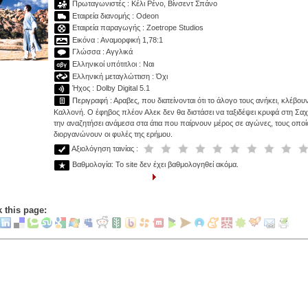
Πρωταγωνιστές : Κέλι Ρένο, Βίνσεντ Σπάνο
Εταιρεία διανομής : Odeon
Εταιρεία παραγωγής : Zoetrope Studios
Εικόνα : Αναμορφική 1,78:1
Γλώσσα : Αγγλικά
Ελληνικοί υπότιτλοι : Ναι
Ελληνική μεταγλώττιση : Όχι
Ήχος : Dolby Digital 5.1
Περιγραφή : Αραβες, που διατείνονται ότι το άλογο τους ανήκει, κλέβο
Καλλονή. Ο έφηβος πλέον Αλεκ δεν θα διστάσει να ταξιδέψει κρυφά στη Σαχ
την αναζητήσει ανάμεσα στα άτια που παίρνουν μέρος σε αγώνες, τους οποί
διοργανώνουν οι φυλές της ερήμου.
Αξιολόγηση ταινίας :
Βαθμολογία: Το site δεν έχει βαθμολογηθεί ακόμα.
 this page: