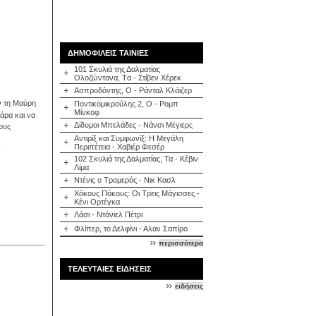
ΔΗΜΟΦΙΛΕΙΣ ΤΑΙΝΙΕΣ
101 Σκυλιά της Δαλματίας
+
Ολοζώντανα, Tα - Στίβεν Χέρεκ
+
Ασπροδόντης, Ο - Ράνταλ Κλάιζερ
υν τη Μαύρη
Ποντικομικρούλης 2, Ο - Ρομπ
+
Μίνκοφ
άρα και να
+
Δίδυμοι Μπελάδες - Νάνσι Μέγιερς
ους
Αντιρίξ και Συμφωνίξ: Η Μεγάλη
+
Περιπέτεια - Χαβιέρ Φεσέρ
102 Σκυλιά της Δαλματίας, Τα - Κέβιν
+
Λίμα
+
Ντένις ο Τρομερός - Νικ Κασλ
Χόκους Πόκους: Οι Τρεις Μάγισσες -
+
Κένι Ορτέγκα
+
Λάσι - Ντάνιελ Πέτρι
+
Φλίπερ, το Δελφίνι - Αλαν Σαπίρο
περισσότερα
ΤΕΛΕΥΤΑΙΕΣ ΕΙΔΗΣΕΙΣ
ειδήσεις