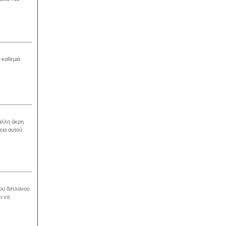
 καθεμιά
 άλλη άκρη
εια αυτού
του διπλανού
ι να