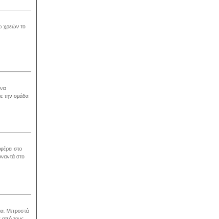
γω χρεών το
 να
με την ομάδα
φέρει στο
υναντά στο
ιμα. Μπροστά
ς από τους