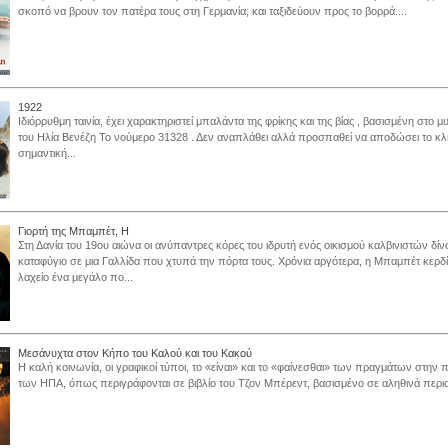
σκοπό να βρουν τον πατέρα τους στη Γερμανία, και ταξιδεύουν προς το βορρά....
1922
Ιδιόρρυθμη ταινία, έχει χαρακτηριστεί μπαλάντα της φρίκης και της βίας , βασισμένη στο 
του Ηλία Βενέζη Το νούμερο 31328 . Δεν αναπλάθει αλλά προσπαθεί να αποδώσει το κλί
σημαντική...
Γιορτή της Μπαμπέτ, Η
Στη Δανία του 19ου αιώνα οι ανύπαντρες κόρες του ιδρυτή ενός οικισμού καλβινιστών δίν
καταφύγιο σε μια Γαλλίδα που χτυπά την πόρτα τους. Χρόνια αργότερα, η Μπαμπέτ κερδί
λαχείο ένα μεγάλο πο...
Μεσάνυχτα στον Κήπο του Καλού και του Κακού
Η καλή κοινωνία, οι γραφικοί τύποι, το «είναι» και το «φαίνεσθαι» των πραγμάτων στην
των ΗΠΑ, όπως περιγράφονται σε βιβλίο του Τζον Μπέρεντ, βασισμένο σε αληθινά περιστ