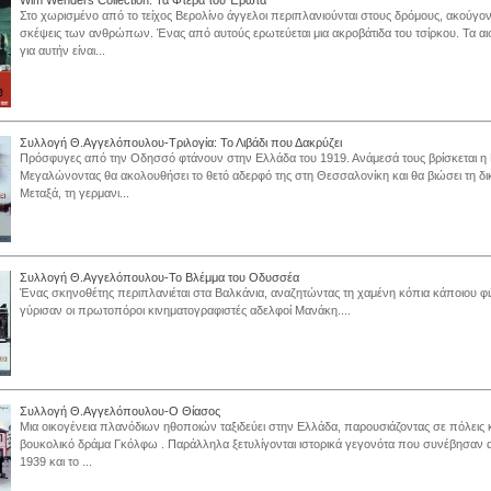
Wim Wenders Collection: Τα Φτερά του Έρωτα
Στο χωρισμένο από το τείχος Βερολίνο άγγελοι περιπλανιούνται στους δρόμους, ακούγοντ
σκέψεις των ανθρώπων. Ένας από αυτούς ερωτεύεται μια ακροβάτιδα του τσίρκου. Τα αι
για αυτήν είναι...
Συλλογή Θ.Αγγελόπουλου-Τριλογία: Το Λιβάδι που Δακρύζει
Πρόσφυγες από την Οδησσό φτάνουν στην Ελλάδα του 1919. Ανάμεσά τους βρίσκεται η 
Μεγαλώνοντας θα ακολουθήσει το θετό αδερφό της στη Θεσσαλονίκη και θα βιώσει τη δικ
Μεταξά, τη γερμανι...
Συλλογή Θ.Αγγελόπουλου-Το Βλέμμα του Οδυσσέα
Ένας σκηνοθέτης περιπλανιέται στα Βαλκάνια, αναζητώντας τη χαμένη κόπια κάποιου φ
γύρισαν οι πρωτοπόροι κινηματογραφιστές αδελφοί Μανάκη....
Συλλογή Θ.Αγγελόπουλου-Ο Θίασος
Μια οικογένεια πλανόδιων ηθοποιών ταξιδεύει στην Ελλάδα, παρουσιάζοντας σε πόλεις κ
βουκολικό δράμα Γκόλφω . Παράλληλα ξετυλίγονται ιστορικά γεγονότα που συνέβησαν 
1939 και το ...