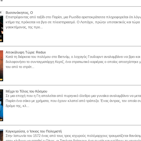
Βυσσινόκηπος, Ο
Επιστρέφοντας από ταξίδι στο Παρίσι, μια Ρωσίδα αριστοκράτισσα πληροφορείται ότι λό
κτήμα της πρόκειται να βγει σε πλειστηριασμό. Ο Λοπάχιν, πρώην υποτακτικός και τώρα
γαιοκτήμονας, της προ...
Αποκάλυψη Τώρα: Redux
Κατά τη διάρκεια του πολέμου στο Βιετνάμ, ο λοχαγός Γουίλαρντ αναλαμβάνει να βρει και
δολοφονήσει το συνταγματάρχη Κερτζ, ένα στρατιωτικό καριέρας ο οποίος αποσχίστηκε 
του από το στράτ...
Μέχρι το Τέλος του Κόσμου
Σε μια εποχή που η Γη απειλείται από πυρηνικό όλεθρο μια γυναίκα αναλαμβάνει να μετα
Παρίσι ένα σάκο με χρήματα, που έχουν κλαπεί από τράπεζα. Ένας άντρας, τον οποία σ
δρόμο της, κλ...
Καγκεμούσα, ο Ίσκιος του Πολεμιστή
Στην Ιαπωνία του 1572 ένας από τους τρεις ισχυρούς πολέμαρχους τραυματίζεται θανάσ
στον κίνδυνο να ηττηθεί ο Οίκος, οι Τακέντα βρίσκουν ένα σωσία και κρύβουν το γεγονό