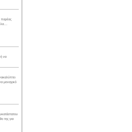
ς παρέας
α....
 ή να
νακαλύπτει
να μοναχικό
ευκατάστατου
θο της για