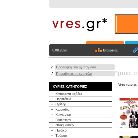
Εταιρείες
8.08.2026
Προσθήκη στα αγαπημένα
*μπες σ
Προωθήστε σε ένα φίλο
Vres ταινίες
ΚΥΡΙΕΣ ΚΑΤΗΓΟΡΙΕΣ
+
Κινούμενα σχέδια
+
Περιπέτεια
+
Θρίλερ
+
Κωμωδία
+
Κοινωνικό
+
Γουέστερν
+
Ντοκιμαντέρ
+
Παιδικό
+
Τρόμου