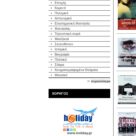
+
Εποχής
+
Κομεντί
+
Πολεμικό
+
Αστυνομικό
+
Επιστημονική Φαντασία
+
Φαντασίας
+
Τηλεοπτική σειρά
+
Μιούζικαλ
+
Σκηνοθετών
+
Ιστορικό
+
Βιογραφία
+
Πολιτικό
+
Σάτιρα
+
Κινηματογραφημένα Θεάματα
+
Μουσικό
περισσότερα
ΧΟΡΗΓΟΣ
www.holiday.gr