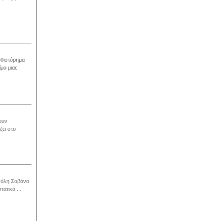
μυθιστόρημα
μα μιας
ουν
ζει στο
 πόλη Σαβάνα
ατικά....