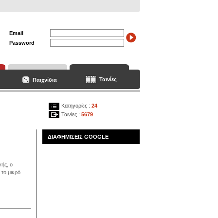
Email
Password
Ταινίες
Παιχνίδια
Κατηγορίες :
24
Ταινίες :
5679
ΔΙΑΦΗΜΙΣΕΙΣ GOOGLE
γής, ο
 το μικρό