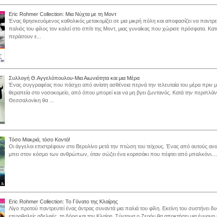
Eric Rohmer Collection: Μια Νύχτα με τη Μοντ
Ένας θρησκευόμενος καθολικός μετακομίζει σε μια μικρή πόλη και αποφασίζει να παντρε
παλιός του φίλος τον καλεί στο σπίτι της Μοντ, μιας γυναίκας που χώρισε πρόσφατα. Κα
περάσουν ε...
Συλλογή Θ.Αγγελόπουλου-Μια Αιωνιότητα και μια Μέρα
Ένας συγγραφέας που πάσχει από ανίατη ασθένεια περνά την τελευταία του μέρα πριν μ
θεραπεία στο νοσοκομείο, από όπου μπορεί και να μη βγει ζωντανός. Κατά την περιπλά
Θεσσαλονίκη θα ...
Τόσο Μακριά, τόσο Κοντά!
Οι άγγελοι επιστρέφουν στο Βερολίνο μετά την πτώση του τείχους. Ένας από αυτούς ανα
μπει στον κόσμο των ανθρώπων, όταν σώζει ένα κοριτσάκι που πέφτει από μπαλκόνι....
Eric Rohmer Collection: Το Γόνατο της Κλαίρης
Λίγο προτού παντρευτεί ένας άντρας συναντά μια παλιά του φίλη. Εκείνη του συστήνει δ
ετεροθαλείς αδελφές, τη Λόρα και την Κλαίρη. Σύντομα ο Ζερόμ θα αποκτήσει μια έμμονη 