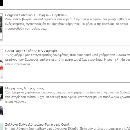
Bergman Collection: Η Πηγή των Παρθένων
Δυο βοσκοί βιάζουν και δολοφονούν ένα κορίτσι. Στη συνέχεια ζητούν να φιλοξενηθούν σ
ενός κτηματία, αγνοώντας ότι το θύμα ήταν κόρη τους. Το φόρεμα της κοπέλας, το οποίο
προσπαθούν να πουλήσου...
Ghost Dog: Ο Τρόπος των Σαμουράι
Ένας ιδιόρρυθμος επαγγελματίας δολοφόνος, που ακολουθεί κατά γράμμα τον κώδικα εν
κειμένου των Σαμουράι, επιλέγεται από τη μαφία ως εξιλαστήριο θύμα. Η μόνη ελπίδα για
επιβιώσει είναι να ...
Μαύρη Γάτα, Ασπρος Γάτος
Ένα ξέφρενο γκροτέσκο πανηγύρι, στημένο στα μέρη όπου ζουν οι τσιγγάνοι του Δούνα
την ιστορία του Μάτκο: Έχει μια αδελφή που οφείλει να παντρέψει και παράλληλα χρωστ
στους γκάνγκσ...
Συλλογή Θ.Αγγελόπουλου-Τοπίο στην Ομίχλη
Η περιπλάνηση δύο παιδιών στη σύγχρονη Ελλάδα: Ξεκινούν από ένα προάστειο της Αθ