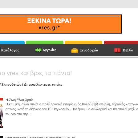
Αγγελίες
Κατάλογος
Ξενοδοχεία
Βιβλία
το vres και βρες τα πάντα!
/
Σκηνοθετών
/ Δημοφιλέστερες ταινίες
Η Ζωή Είναι Ωραία
Η κωμική, αλλά συνάμα πολύ τραγική ιστορία ενός Ιταλού βιβλιοπώλη, εβραϊκής καταγω
οποίος, κατά τη διάρκεια του Β΄ Παγκοσμίου Πολέμου, θα συλληφθεί και θα σταλεί μαζί με
του γιο στο στρ...