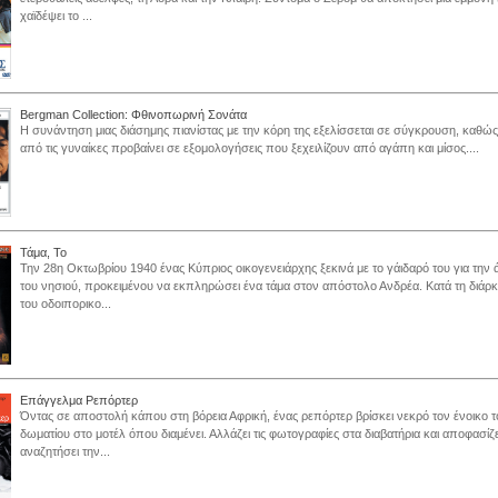
χαϊδέψει το ...
Bergman Collection: Φθινοπωρινή Σονάτα
Η συνάντηση μιας διάσημης πιανίστας με την κόρη της εξελίσσεται σε σύγκρουση, καθώς
από τις γυναίκες προβαίνει σε εξομολογήσεις που ξεχειλίζουν από αγάπη και μίσος....
Τάμα, Το
Την 28η Οκτωβρίου 1940 ένας Κύπριος οικογενειάρχης ξεκινά με το γάιδαρό του για την
του νησιού, προκειμένου να εκπληρώσει ένα τάμα στον απόστολο Ανδρέα. Κατά τη διάρκ
του οδοιπορικο...
Επάγγελμα Ρεπόρτερ
Όντας σε αποστολή κάπου στη βόρεια Αφρική, ένας ρεπόρτερ βρίσκει νεκρό τον ένοικο 
δωματίου στο μοτέλ όπου διαμένει. Αλλάζει τις φωτογραφίες στα διαβατήρια και αποφασίζε
αναζητήσει την...