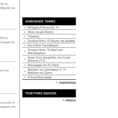
ας τις
σθήματά του
ΔΗΜΟΦΙΛΕΙΣ ΤΑΙΝΙΕΣ
+
Μπάρμπι Ραπουνζέλ, Η
+
Χίλιες και μία Νύχτες
+
Τιτανικός
Ελένη.
+
Σκούμπι Ντου: Οι Νύχτες της Αραβίας
τατορία του
+
Και οι Θεοί Τρελάθηκαν!
Σκούμπι Ντου: Το Νησί των
+
Φαντασμάτων
Αγρια Ζώα: Δοκιμασίες στο Ζωικό
+
Βασίλειο (TV)
+
Μονομαχία στο Ελ Πάσο
Βασιλιάς των Λιονταριών ΙΙ: Το
ιλμ που
+
Βασίλειο του Σίμπα
+
Η Ζωή Είναι Ωραία
περισσότερα
ΤΕΛΕΥΤΑΙΕΣ ΕΙΔΗΣΕΙΣ
ειδήσεις
αι χωριά το
ανάμεσα στο