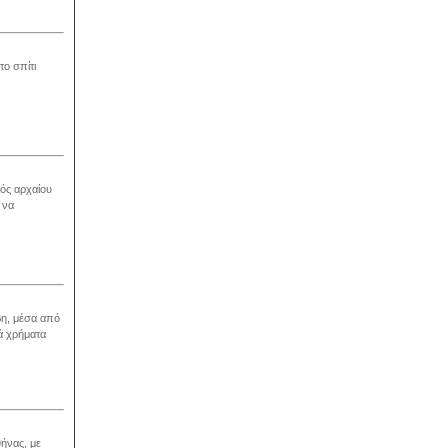
το σπίτι
ός αρχαίου
 να
βη, μέσα από
ά χρήματα
ήνας, με