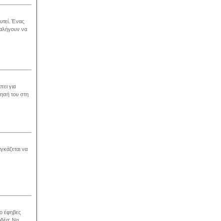
υτεί. Ένας
ταλήγουν να
πει για
νησή του στη
γκάζεται να
υο έφηβες
ιδέα: Να