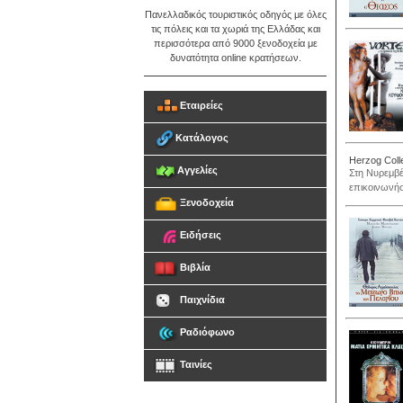
Πανελλαδικός τουριστικός οδηγός με όλες
τις πόλεις και τα χωριά της Ελλάδας και
περισσότερα από 9000 ξενοδοχεία με
δυνατότητα online κρατήσεων.
Εταιρείες
Κατάλογος
Herzog Coll
Αγγελίες
Στη Νυρεμβέ
επικοινωνήσ
Ξενοδοχεία
Ειδήσεις
Βιβλία
Παιχνίδια
Ραδιόφωνο
Ταινίες