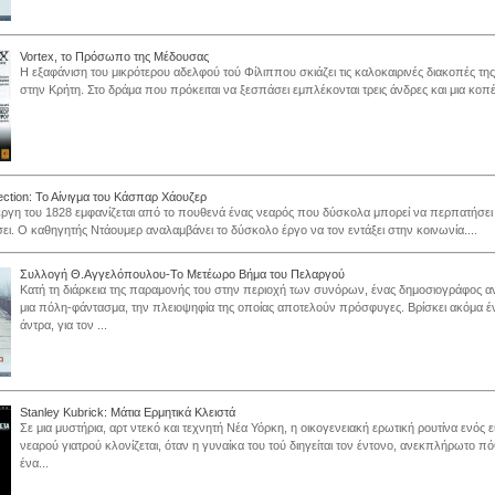
Vortex, το Πρόσωπο της Μέδουσας
Η εξαφάνιση του μικρότερου αδελφού τού Φίλιππου σκιάζει τις καλοκαιρινές διακοπές τη
στην Κρήτη. Στο δράμα που πρόκειται να ξεσπάσει εμπλέκονται τρεις άνδρες και μια κοπέλ
ection: Το Αίνιγμα του Κάσπαρ Χάουζερ
ργη του 1828 εμφανίζεται από το πουθενά ένας νεαρός που δύσκολα μπορεί να περπατήσει
ει. Ο καθηγητής Ντάουμερ αναλαμβάνει το δύσκολο έργο να τον εντάξει στην κοινωνία....
Συλλογή Θ.Αγγελόπουλου-Το Μετέωρο Βήμα του Πελαργού
Κατή τη διάρκεια της παραμονής του στην περιοχή των συνόρων, ένας δημοσιογράφος α
μια πόλη-φάντασμα, την πλειοψηφία της οποίας αποτελούν πρόσφυγες. Βρίσκει ακόμα έ
άντρα, για τον ...
Stanley Kubrick: Μάτια Ερμητικά Κλειστά
Σε μια μυστήρια, αρτ ντεκό και τεχνητή Νέα Υόρκη, η οικογενειακή ερωτική ρουτίνα ενός 
νεαρού γιατρού κλονίζεται, όταν η γυναίκα του τού διηγείται τον έντονο, ανεκπλήρωτο πό
ένα...