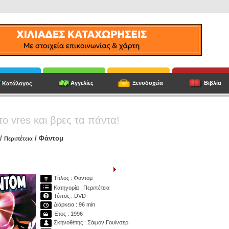
Αγγελίες
Ξενοδοχεία
Βιβλία
Κατάλογος
το vres και βρες τα πάντα!
/
/ Φάντομ
Περιπέτεια
Τίτλος : Φάντομ
Κατηγορία : Περιπέτεια
Τύπος : DVD
Διάρκεια : 96 min
Έτος : 1996
Σκηνοθέτης : Σάιμον Γουίνσερ