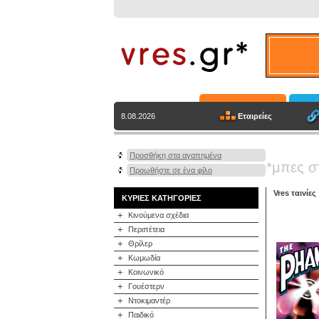
Εταιρείες
8.08.2026
Προσθήκη στα αγαπημένα
*μπες σ
Προωθήστε σε ένα φίλο
Vres ταινίες
ΚΥΡΙΕΣ ΚΑΤΗΓΟΡΙΕΣ
+
Κινούμενα σχέδια
+
Περιπέτεια
+
Θρίλερ
+
Κωμωδία
+
Κοινωνικό
+
Γουέστερν
+
Ντοκιμαντέρ
+
Παιδικό