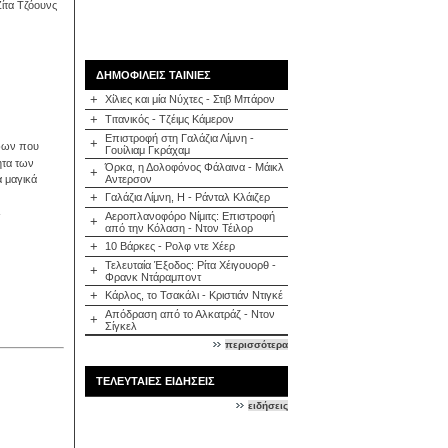
Ζίτα Τζόουνς
ΔΗΜΟΦΙΛΕΙΣ ΤΑΙΝΙΕΣ
+
Χίλιες και μία Νύχτες - Στιβ Μπάρον
+
Τιτανικός - Τζέιμς Κάμερον
Επιστροφή στη Γαλάζια Λίμνη -
+
ρώων που
Γουίλιαμ Γκράχαμ
ητα των
Όρκα, η Δολοφόνος Φάλαινα - Μάικλ
+
Αντερσον
α μαγικά
+
Γαλάζια Λίμνη, Η - Ράνταλ Κλάιζερ
Αεροπλανοφόρο Νίμιτς: Επιστροφή
+
από την Κόλαση - Ντον Τέιλορ
+
10 Βάρκες - Ρολφ ντε Χέερ
Τελευταία Έξοδος: Ρίτα Χέιγουορθ -
+
Φρανκ Ντάραμποντ
+
Κάρλος, το Τσακάλι - Κριστιάν Ντιγκέ
Απόδραση από το Αλκατράζ - Ντον
+
Σίγκελ
περισσότερα
ΤΕΛΕΥΤΑΙΕΣ ΕΙΔΗΣΕΙΣ
ειδήσεις