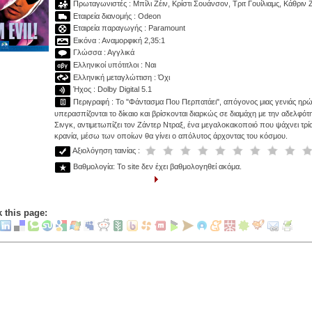
Πρωταγωνιστές : Μπίλι Ζέιν, Κρίστι Σουάνσον, Τριτ Γουίλιαμς, Κάθριν 
Εταιρεία διανομής : Odeon
Εταιρεία παραγωγής : Paramount
Εικόνα : Αναμορφική 2,35:1
Γλώσσα : Αγγλικά
Ελληνικοί υπότιτλοι : Ναι
Ελληνική μεταγλώττιση : Όχι
Ήχος : Dolby Digital 5.1
Περιγραφή : Το "Φάντασμα Που Περπατάει", απόγονος μιας γενιάς η
υπερασπίζονται το δίκαιο και βρίσκονται διαρκώς σε διαμάχη με την αδελφότ
Σινγκ, αντιμετωπίζει τον Ζάντερ Ντραξ, ένα μεγαλοκακοποιό που ψάχνει τρί
κρανία, μέσω των οποίων θα γίνει ο απόλυτος άρχοντας του κόσμου.
Αξιολόγηση ταινίας :
Βαθμολογία: Το site δεν έχει βαθμολογηθεί ακόμα.
 this page: