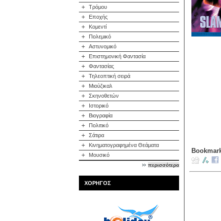
+
Τρόμου
+
Εποχής
+
Κομεντί
+
Πολεμικό
+
Αστυνομικό
+
Επιστημονική Φαντασία
+
Φαντασίας
+
Τηλεοπτική σειρά
+
Μιούζικαλ
+
Σκηνοθετών
+
Ιστορικό
+
Βιογραφία
+
Πολιτικό
+
Σάτιρα
+
Κινηματογραφημένα Θεάματα
Bookmark
+
Μουσικό
περισσότερα
ΧΟΡΗΓΟΣ