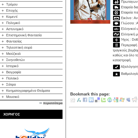
Πρωταγωνιστ
+
Τρόμου
Εταιρεία δι
+
Εποχής
Εταιρεία π
+
Κομεντί
Εικόνα : Αν
+
Πολεμικό
Γλώσσα : Α
Ελληνικοί υ
+
Αστυνομικό
Ελληνική με
+
Επιστημονική Φαντασία
Ήχος : Dolby
+
Φαντασίας
Περιγραφή :
+
Τηλεοπτική σειρά
τραγικούς βομβα
+
Μιούζικαλ
καθώς και όλο το
+
Σκηνοθετών
καταστροφή.
+
Ιστορικό
Αξιολόγηση 
+
Βιογραφία
Βαθμολογία:
+
Πολιτικό
+
Σάτιρα
+
Κινηματογραφημένα Θεάματα
Bookmark this page:
+
Μουσικό
περισσότερα
ΧΟΡΗΓΟΣ