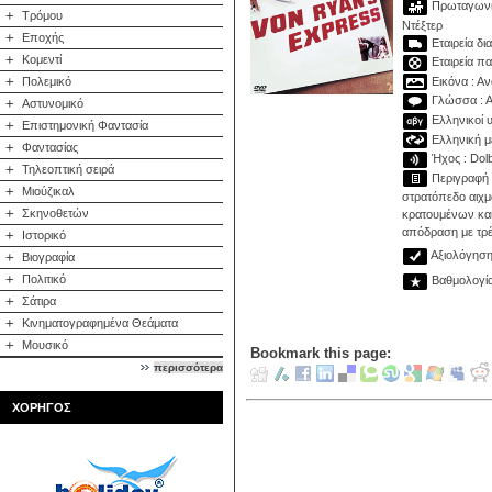
Πρωταγωνισ
+
Τρόμου
Ντέξτερ
+
Εποχής
Εταιρεία δι
+
Κομεντί
Εταιρεία π
+
Εικόνα : Αν
Πολεμικό
Γλώσσα : Α
+
Αστυνομικό
Ελληνικοί υ
+
Επιστημονική Φαντασία
Ελληνική με
+
Φαντασίας
Ήχος : Dolb
+
Τηλεοπτική σειρά
Περιγραφή :
+
Μιούζικαλ
στρατόπεδο αιχ
+
Σκηνοθετών
κρατουμένων και
απόδραση με τρέ
+
Ιστορικό
Αξιολόγηση 
+
Βιογραφία
+
Πολιτικό
Βαθμολογία:
+
Σάτιρα
+
Κινηματογραφημένα Θεάματα
+
Μουσικό
Bookmark this page:
περισσότερα
ΧΟΡΗΓΟΣ