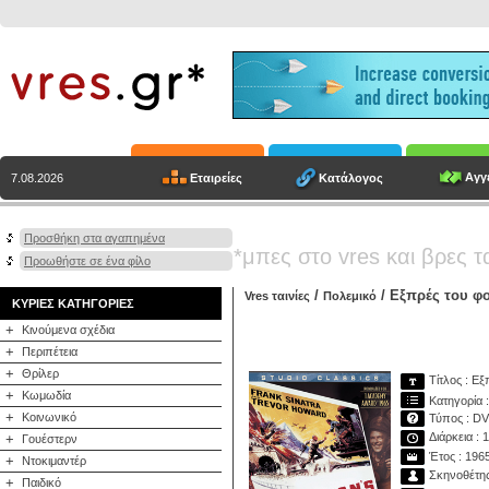
Αγγε
Εταιρείες
Κατάλογος
7.08.2026
Προσθήκη στα αγαπημένα
*μπες στο vres και βρες τ
Προωθήστε σε ένα φίλο
/
/ Εξπρές του φο
Vres ταινίες
Πολεμικό
ΚΥΡΙΕΣ ΚΑΤΗΓΟΡΙΕΣ
+
Κινούμενα σχέδια
+
Περιπέτεια
+
Θρίλερ
Τίτλος : Εξ
+
Κωμωδία
Κατηγορία 
+
Κοινωνικό
Τύπος : D
Διάρκεια : 
+
Γουέστερν
Έτος : 196
+
Ντοκιμαντέρ
Σκηνοθέτης
+
Παιδικό