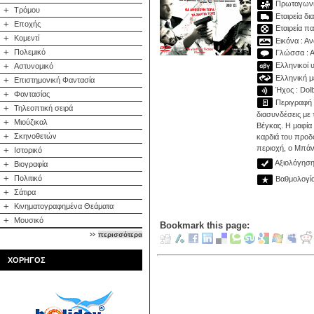
Πρωταγωνιστ
+
Τρόμου
Εταιρεία δι
+
Εποχής
Εταιρεία πα
+
Κομεντί
Εικόνα : Αν
+
Πολεμικό
Γλώσσα : Α
Ελληνικοί υ
+
Αστυνομικό
Ελληνική με
+
Επιστημονική Φαντασία
Ήχος : Dolby
+
Φαντασίας
Περιγραφή :
+
Τηλεοπτική σειρά
διασυνδέσεις με
+
Μιούζικαλ
Βέγκας. Η μαφία
+
Σκηνοθετών
καρδιά του προδ
περιοχή, ο Μπάντ
+
Ιστορικό
Αξιολόγηση 
+
Βιογραφία
+
Πολιτικό
Βαθμολογία:
+
Σάτιρα
+
Κινηματογραφημένα Θεάματα
+
Μουσικό
Bookmark this page:
περισσότερα
ΧΟΡΗΓΟΣ