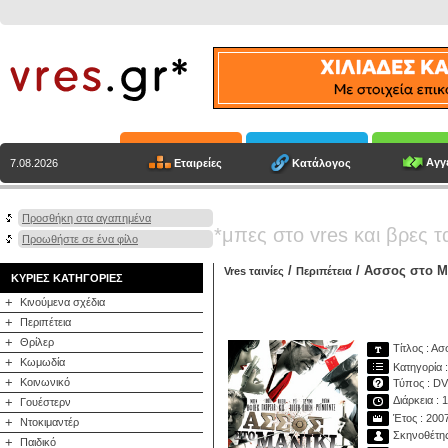
Αγγε
Εταιρείες
Κατάλογος
7.08.2026
Προσθήκη στα αγαπημένα
*μπες στο vres και βρες τ
Προωθήστε σε ένα φίλο
/
/ Ασσος στο Μ
Vres ταινίες
Περιπέτεια
ΚΥΡΙΕΣ ΚΑΤΗΓΟΡΙΕΣ
+
Κινούμενα σχέδια
+
Περιπέτεια
+
Θρίλερ
Τίτλος : Ασ
+
Κωμωδία
Κατηγορία :
+
Κοινωνικό
Τύπος : D
Διάρκεια : 
+
Γουέστερν
Έτος : 200
+
Ντοκιμαντέρ
Σκηνοθέτης
+
Παιδικό